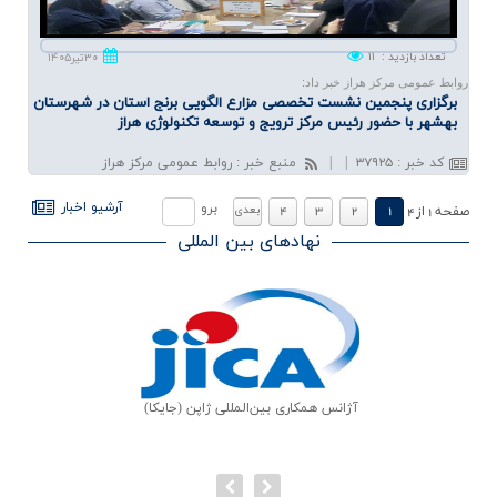
تعداد بازدید
:
۱۱
۳۰تیر۱۴۰۵
روابط عمومی مرکز هراز خبر داد:
برگزاری پنجمین نشست تخصصی مزارع الگویی برنج استان در شهرستان
بهشهر با حضور رئیس مركز ترویج و توسعه تكنولوژی هراز
کد خبر
:
۳۷۹۲۵
|
|
منبع خبر
:
روابط عمومی مرکز هراز
.
.
آرشيو اخبار
برو
1
2
3
4
بعدي
صفحه
1
از
4
نهادهای بین المللی
ر و کشاورزی ملل متحد
آژانس همکاری بین‌المللی ژاپن (جایکا)
سازمان خواربار و کشاور
(فائو)
(فائو)